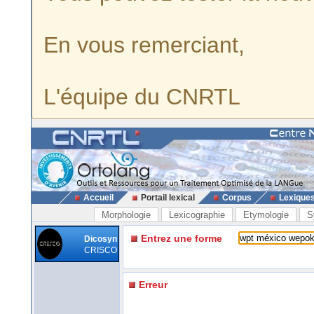
En vous remerciant,
L'équipe du CNRTL
Accueil
Portail lexical
Corpus
Lexique
Morphologie
Lexicographie
Etymologie
S
Entrez une forme
Dicosyn
CRISCO
Erreur