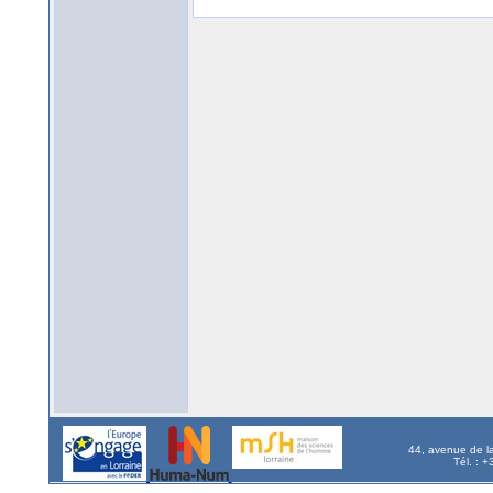
44, avenue de l
Tél. : 