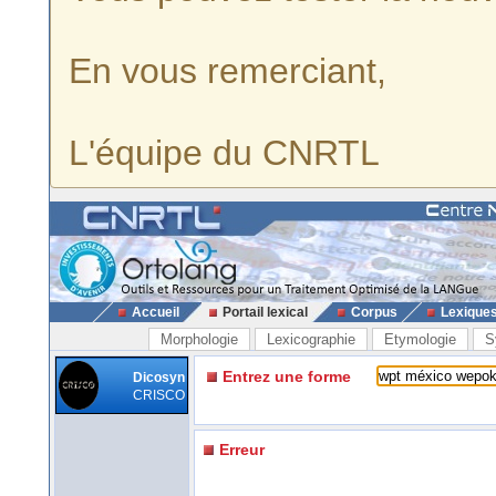
En vous remerciant,
L'équipe du CNRTL
Accueil
Portail lexical
Corpus
Lexique
Morphologie
Lexicographie
Etymologie
S
Entrez une forme
Dicosyn
CRISCO
Erreur