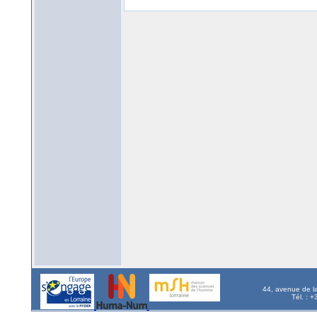
44, avenue de l
Tél. : 