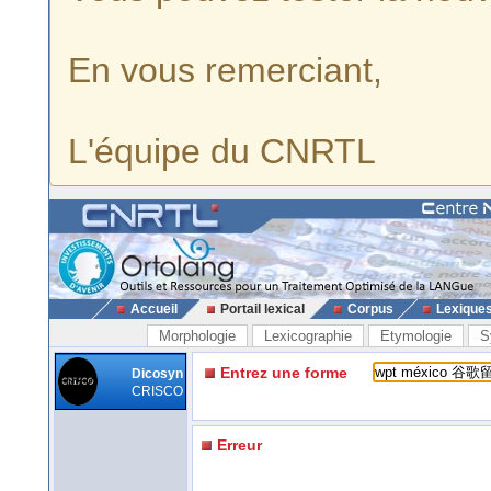
En vous remerciant,
L'équipe du CNRTL
Accueil
Portail lexical
Corpus
Lexique
Morphologie
Lexicographie
Etymologie
S
Entrez une forme
Dicosyn
CRISCO
Erreur