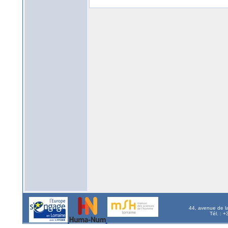
44, avenue de l
Tél. : 