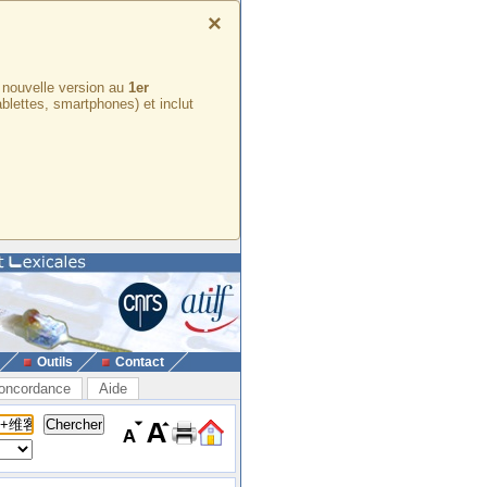
×
e nouvelle version au
1er
ablettes, smartphones) et inclut
Outils
Contact
oncordance
Aide