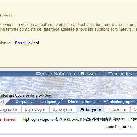
u CNRTL,
services, la version actuelle du portail sera prochainement remplacée par un
 une refonte complète de l'interface adaptée à tous les supports (ordinateurs, t
.
ion ici :
Portail lexical
cal
Corpus
Lexiques
Dictionnaires
Métalexicographie
cographie
Etymologie
Synonymie
Antonymie
Proxémie
C
ne forme
catégorie :