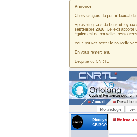
Annonce
Chers usagers du portail lexical d
Après vingt ans de bons et loyaux 
septembre 2026
. Celle-ci apporte
également de nouvelles ressources
Vous pouvez tester la nouvelle vers
En vous remerciant,
L'équipe du CNRTL
Accueil
Portail lexi
Morphologie
Lexi
Entrez u
Dicosyn
CRISCO