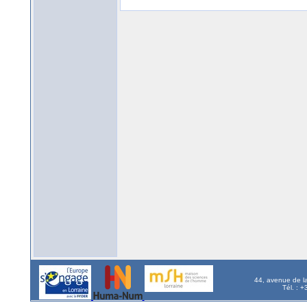
44, avenue de l
Tél. : 