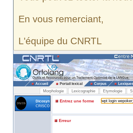
En vous remerciant,
L'équipe du CNRTL
Accueil
Portail lexical
Corpus
Lexique
Morphologie
Lexicographie
Etymologie
S
Entrez une forme
Dicosyn
CRISCO
Erreur