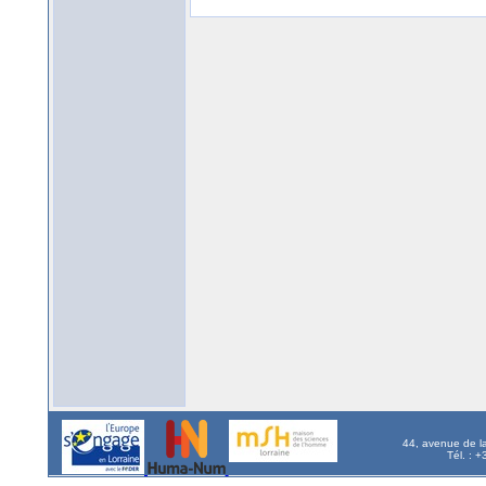
44, avenue de l
Tél. : 