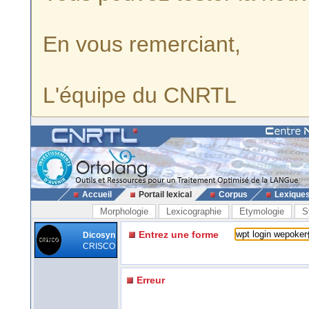
En vous remerciant,
L'équipe du CNRTL
Accueil
Portail lexical
Corpus
Lexique
Morphologie
Lexicographie
Etymologie
S
Entrez une forme
Dicosyn
CRISCO
Erreur