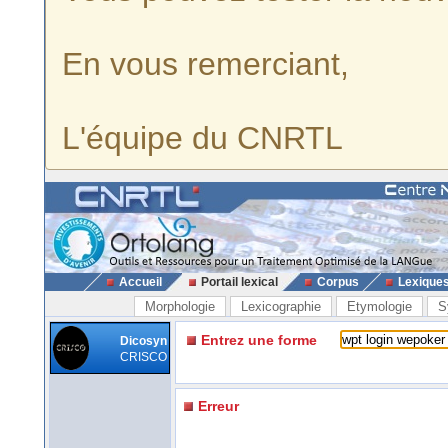
En vous remerciant,
L'équipe du CNRTL
Accueil
Portail lexical
Corpus
Lexique
Morphologie
Lexicographie
Etymologie
S
Entrez une forme
Dicosyn
CRISCO
Erreur