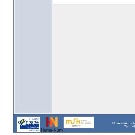
44, avenue de l
Tél. : 