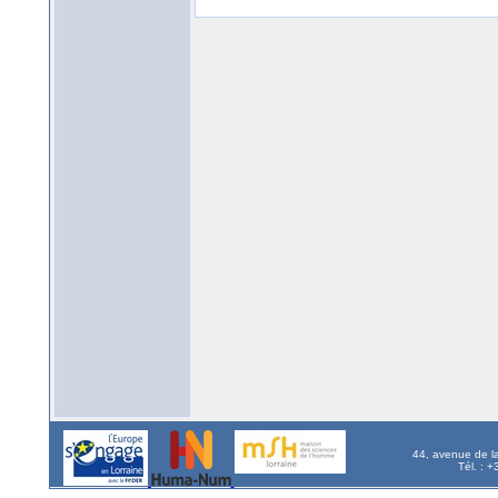
44, avenue de l
Tél. : 