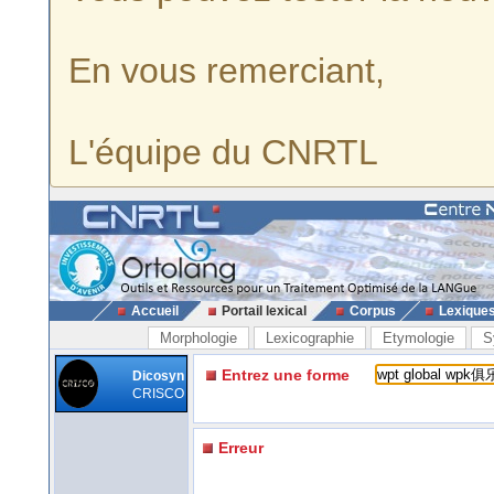
En vous remerciant,
L'équipe du CNRTL
Accueil
Portail lexical
Corpus
Lexique
Morphologie
Lexicographie
Etymologie
S
Entrez une forme
Dicosyn
CRISCO
Erreur