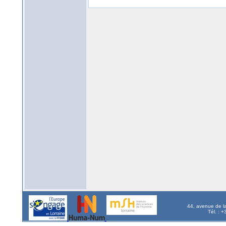
44, avenue de l
Tél. : 