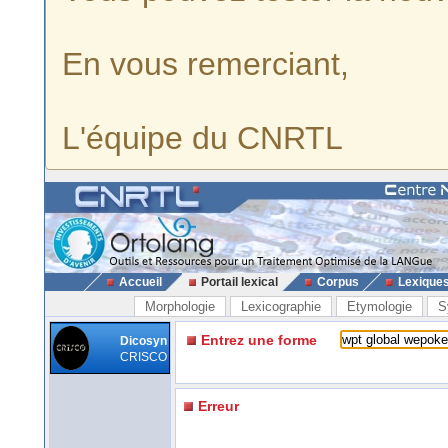
En vous remerciant,
L'équipe du CNRTL
Accueil
Portail lexical
Corpus
Lexique
Morphologie
Lexicographie
Etymologie
S
Entrez une forme
Dicosyn
CRISCO
Erreur