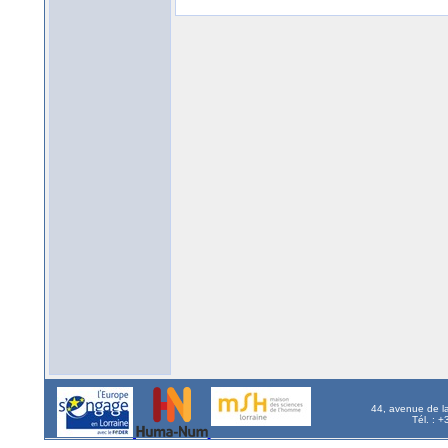
44, avenue de l
Tél. : 