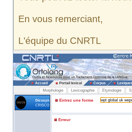
En vous remerciant,
L'équipe du CNRTL
Accueil
Portail lexical
Corpus
Lexique
Morphologie
Lexicographie
Etymologie
S
Entrez une forme
Dicosyn
CRISCO
Erreur