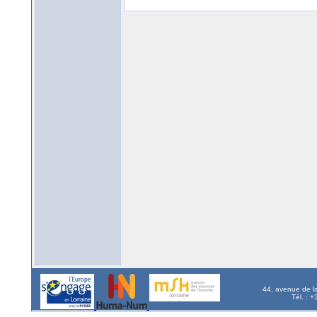
44, avenue de l
Tél. : 