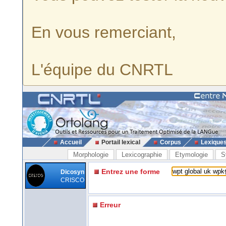
En vous remerciant,
L'équipe du CNRTL
Accueil
Portail lexical
Corpus
Lexique
Morphologie
Lexicographie
Etymologie
S
Entrez une forme
Dicosyn
CRISCO
Erreur