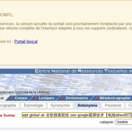
u CNRTL,
services, la version actuelle du portail sera prochainement remplacée par un
 une refonte complète de l'interface adaptée à tous les supports (ordinateurs, t
.
ion ici :
Portail lexical
cal
Corpus
Lexiques
Dictionnaires
Métalexicographie
cographie
Etymologie
Synonymie
Antonymie
Proxémie
C
ne forme
catégorie :