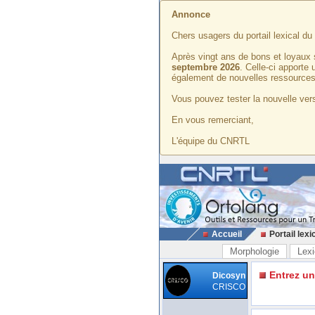
Annonce
Chers usagers du portail lexical d
Après vingt ans de bons et loyaux 
septembre 2026
. Celle-ci apporte
également de nouvelles ressources
Vous pouvez tester la nouvelle vers
En vous remerciant,
L'équipe du CNRTL
Accueil
Portail lexi
Morphologie
Lexi
Entrez u
Dicosyn
CRISCO