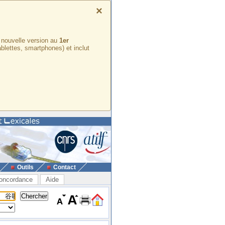
×
e nouvelle version au
1er
ablettes, smartphones) et inclut
Outils
Contact
oncordance
Aide