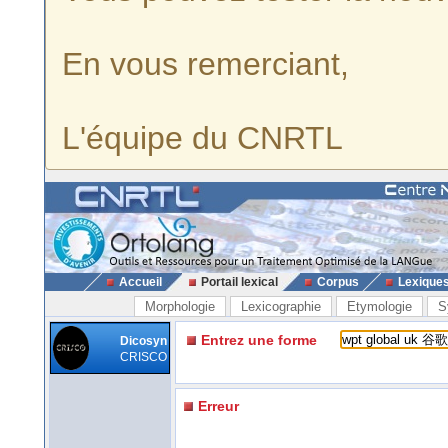
En vous remerciant,
L'équipe du CNRTL
Accueil
Portail lexical
Corpus
Lexique
Morphologie
Lexicographie
Etymologie
S
Entrez une forme
Dicosyn
CRISCO
Erreur