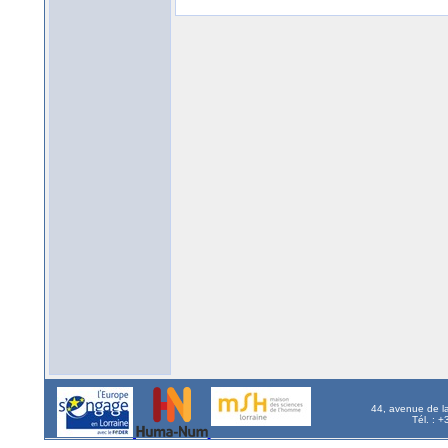
44, avenue de l
Tél. : 