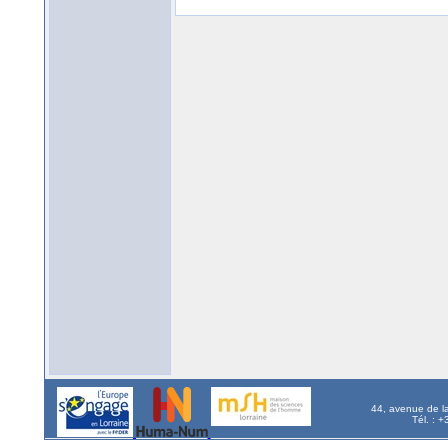
44, avenue de l
Tél. : 