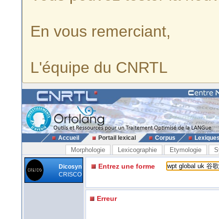
En vous remerciant,
L'équipe du CNRTL
Accueil
Portail lexical
Corpus
Lexique
Morphologie
Lexicographie
Etymologie
S
Entrez une forme
Dicosyn
CRISCO
Erreur