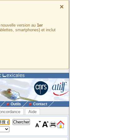
×
e nouvelle version au
1er
ablettes, smartphones) et inclut
Outils
Contact
oncordance
Aide