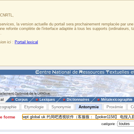
u CNRTL,
services, la version actuelle du portail sera prochainement remplacée par un
 une refonte complète de l'interface adaptée à tous les supports (ordinateurs, t
.
ion ici :
Portail lexical
cal
Corpus
Lexiques
Dictionnaires
Métalexicographie
cographie
Etymologie
Synonymie
Antonymie
Proxémie
C
ne forme
catégorie :