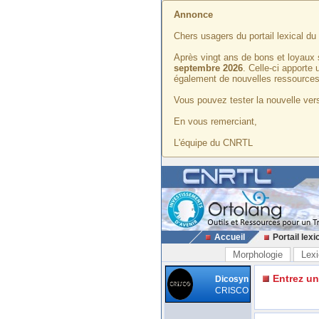
Annonce
Chers usagers du portail lexical d
Après vingt ans de bons et loyaux 
septembre 2026
. Celle-ci apporte
également de nouvelles ressources
Vous pouvez tester la nouvelle vers
En vous remerciant,
L'équipe du CNRTL
Accueil
Portail lexi
Morphologie
Lexi
Entrez u
Dicosyn
CRISCO