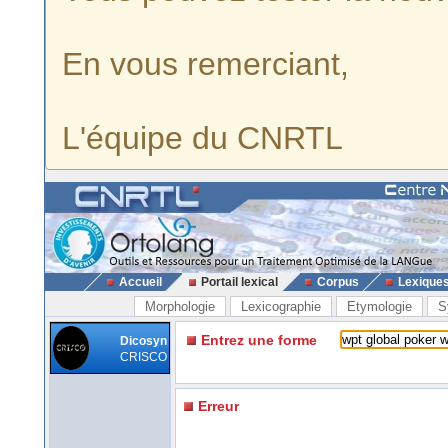
En vous remerciant,
L'équipe du CNRTL
Accueil
Portail lexical
Corpus
Lexique
Morphologie
Lexicographie
Etymologie
S
Entrez une forme
Dicosyn
CRISCO
Erreur