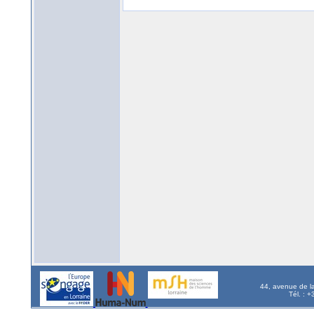
44, avenue de l
Tél. : 