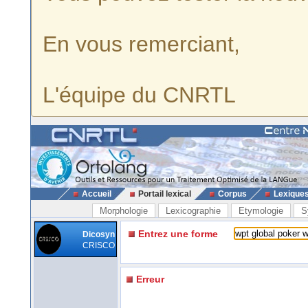
En vous remerciant,
L'équipe du CNRTL
Accueil
Portail lexical
Corpus
Lexique
Morphologie
Lexicographie
Etymologie
S
Entrez une forme
Dicosyn
CRISCO
Erreur