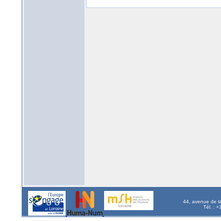
44, avenue de l
Tél. : 