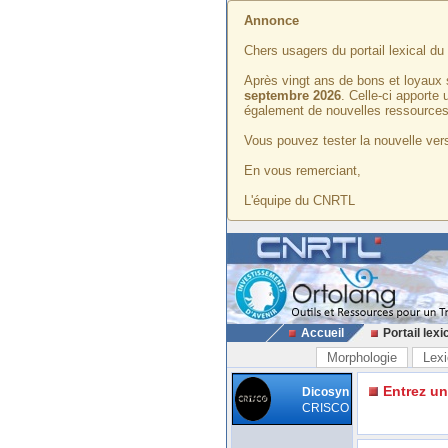
Annonce
Chers usagers du portail lexical d
Après vingt ans de bons et loyaux 
septembre 2026
. Celle-ci apporte
également de nouvelles ressources
Vous pouvez tester la nouvelle vers
En vous remerciant,
L'équipe du CNRTL
Accueil
Portail lexi
Morphologie
Lexi
Entrez u
Dicosyn
CRISCO