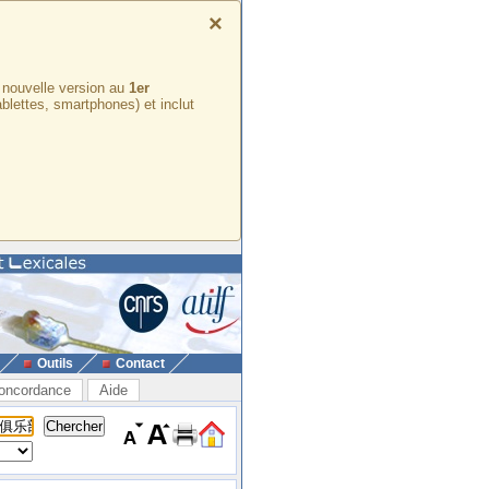
×
e nouvelle version au
1er
ablettes, smartphones) et inclut
Outils
Contact
oncordance
Aide