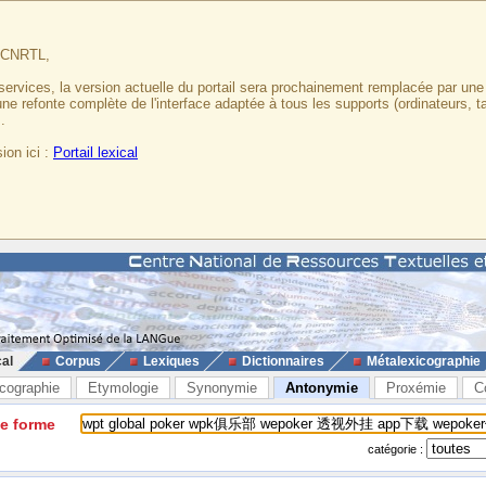
u CNRTL,
services, la version actuelle du portail sera prochainement remplacée par un
 une refonte complète de l'interface adaptée à tous les supports (ordinateurs, t
.
ion ici :
Portail lexical
cal
Corpus
Lexiques
Dictionnaires
Métalexicographie
cographie
Etymologie
Synonymie
Antonymie
Proxémie
C
ne forme
catégorie :