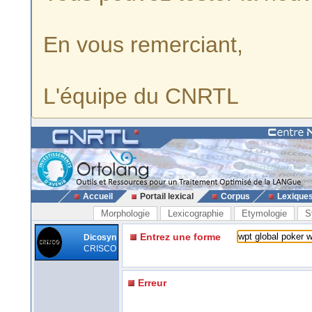
En vous remerciant,
L'équipe du CNRTL
Accueil
Portail lexical
Corpus
Lexique
Morphologie
Lexicographie
Etymologie
S
Entrez une forme
Dicosyn
CRISCO
Erreur