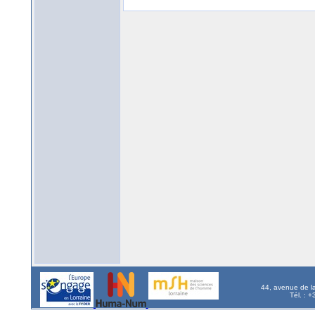
44, avenue de l
Tél. : 