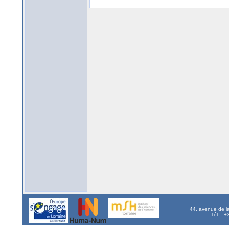
44, avenue de l
Tél. : 