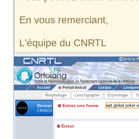
En vous remerciant,
L'équipe du CNRTL
Accueil
Portail lexical
Corpus
Lexique
Morphologie
Lexicographie
Etymologie
S
Entrez une forme
Dicosyn
CRISCO
Erreur