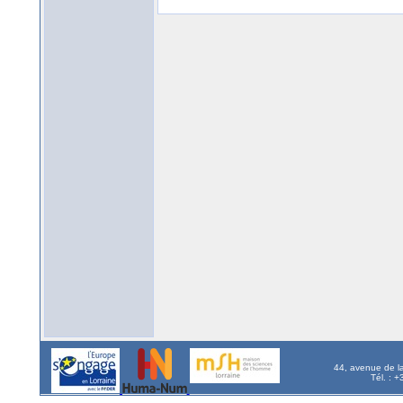
44, avenue de l
Tél. : 