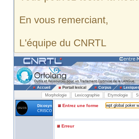
En vous remerciant,
L'équipe du CNRTL
Accueil
Portail lexical
Corpus
Lexique
Morphologie
Lexicographie
Etymologie
S
Entrez une forme
Dicosyn
CRISCO
Erreur