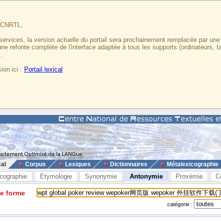
u CNRTL,
services, la version actuelle du portail sera prochainement remplacée par un
 une refonte complète de l'interface adaptée à tous les supports (ordinateurs, t
.
ion ici :
Portail lexical
cal
Corpus
Lexiques
Dictionnaires
Métalexicographie
cographie
Etymologie
Synonymie
Antonymie
Proxémie
C
ne forme
catégorie :