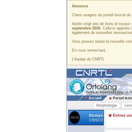
Annonce
Chers usagers du portail lexical d
Après vingt ans de bons et loyaux 
septembre 2026
. Celle-ci apporte
également de nouvelles ressources
Vous pouvez tester la nouvelle vers
En vous remerciant,
L'équipe du CNRTL
Accueil
Portail lexi
Morphologie
Lexi
Entrez u
Dicosyn
CRISCO