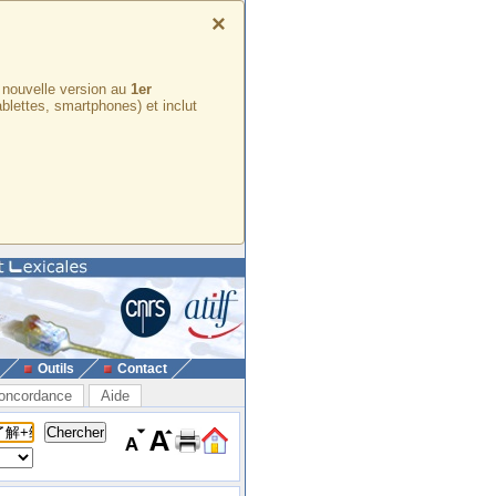
×
e nouvelle version au
1er
ablettes, smartphones) et inclut
Outils
Contact
oncordance
Aide