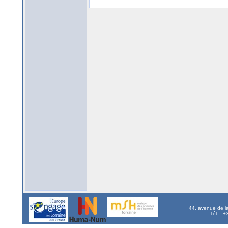
44, avenue de l
Tél. : 