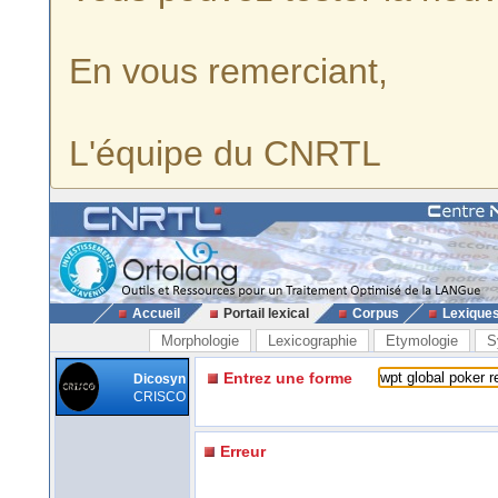
En vous remerciant,
L'équipe du CNRTL
Accueil
Portail lexical
Corpus
Lexique
Morphologie
Lexicographie
Etymologie
S
Entrez une forme
Dicosyn
CRISCO
Erreur