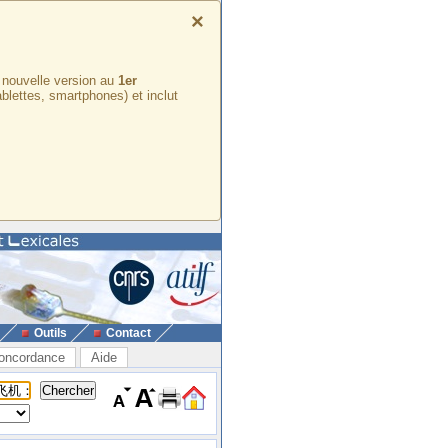
×
e nouvelle version au
1er
ablettes, smartphones) et inclut
Outils
Contact
oncordance
Aide