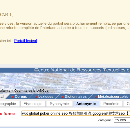
u CNRTL,
services, la version actuelle du portail sera prochainement remplacée par un
 une refonte complète de l'interface adaptée à tous les supports (ordinateurs, t
.
ion ici :
Portail lexical
cal
Corpus
Lexiques
Dictionnaires
Métalexicographie
cographie
Etymologie
Synonymie
Antonymie
Proxémie
C
ne forme
catégorie :