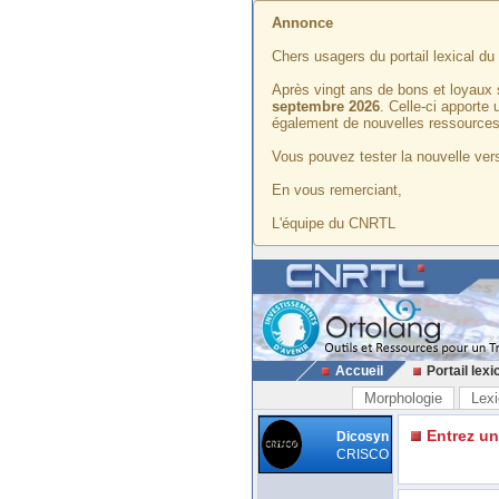
Annonce
Chers usagers du portail lexical d
Après vingt ans de bons et loyaux 
septembre 2026
. Celle-ci apporte
également de nouvelles ressources
Vous pouvez tester la nouvelle vers
En vous remerciant,
L'équipe du CNRTL
Accueil
Portail lexi
Morphologie
Lexi
Entrez u
Dicosyn
CRISCO