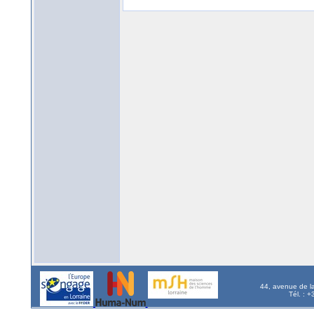
44, avenue de l
Tél. : 