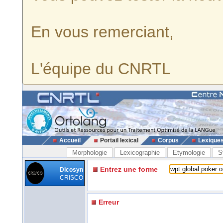
En vous remerciant,
L'équipe du CNRTL
Accueil
Portail lexical
Corpus
Lexique
Morphologie
Lexicographie
Etymologie
S
Entrez une forme
Dicosyn
CRISCO
Erreur