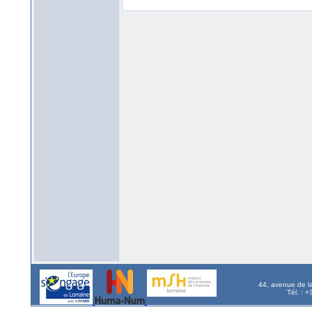
44, avenue de l
Tél. : 