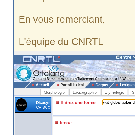
En vous remerciant,
L'équipe du CNRTL
Accueil
Portail lexical
Corpus
Lexique
Morphologie
Lexicographie
Etymologie
S
Entrez une forme
Dicosyn
CRISCO
Erreur