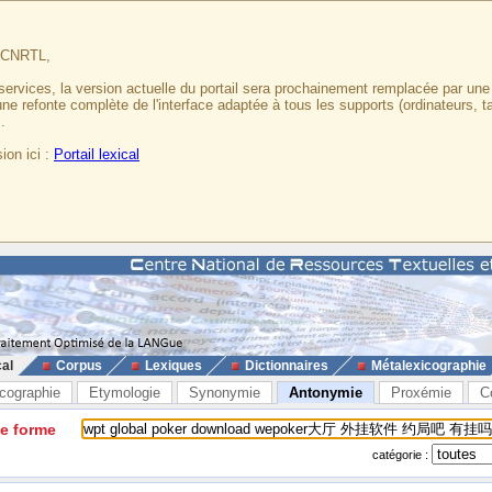
u CNRTL,
services, la version actuelle du portail sera prochainement remplacée par un
 une refonte complète de l'interface adaptée à tous les supports (ordinateurs, t
.
ion ici :
Portail lexical
cal
Corpus
Lexiques
Dictionnaires
Métalexicographie
cographie
Etymologie
Synonymie
Antonymie
Proxémie
C
ne forme
catégorie :