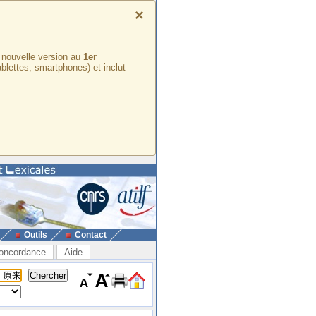
×
e nouvelle version au
1er
ablettes, smartphones) et inclut
Outils
Contact
oncordance
Aide