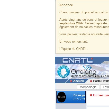
Annonce
Chers usagers du portail lexical d
Après vingt ans de bons et loyaux 
septembre 2026
. Celle-ci apporte
également de nouvelles ressources
Vous pouvez tester la nouvelle vers
En vous remerciant,
L'équipe du CNRTL
Accueil
Portail lexi
Morphologie
Lexi
Entrez u
Dicosyn
CRISCO