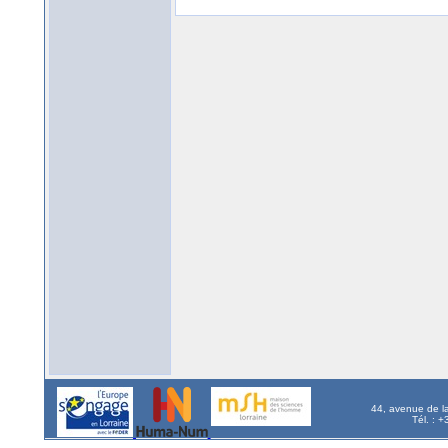
44, avenue de l
Tél. : 