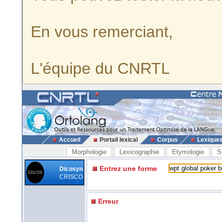
En vous remerciant,
L'équipe du CNRTL
Accueil
Portail lexical
Corpus
Lexique
Morphologie
Lexicographie
Etymologie
S
Entrez une forme
Dicosyn
CRISCO
Erreur