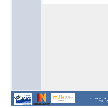
44, avenue de l
Tél. : 