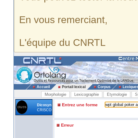
En vous remerciant,
L'équipe du CNRTL
Accueil
Portail lexical
Corpus
Lexique
Morphologie
Lexicographie
Etymologie
S
Entrez une forme
Dicosyn
CRISCO
Erreur