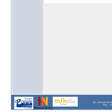
44, avenue de l
Tél. : 