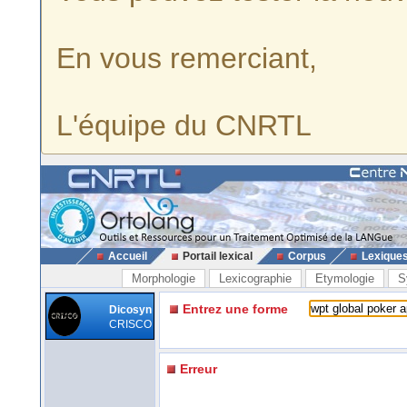
En vous remerciant,
L'équipe du CNRTL
Accueil
Portail lexical
Corpus
Lexique
Morphologie
Lexicographie
Etymologie
S
Entrez une forme
Dicosyn
CRISCO
Erreur