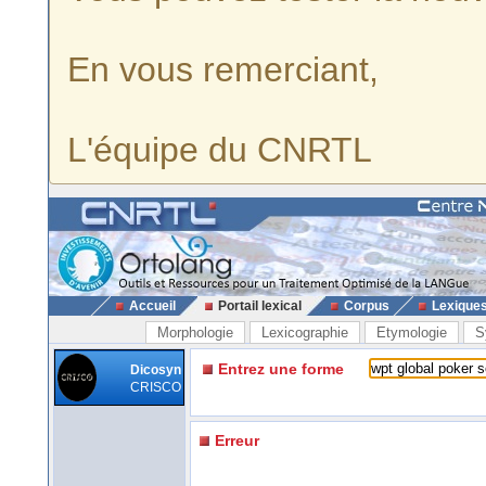
En vous remerciant,
L'équipe du CNRTL
Accueil
Portail lexical
Corpus
Lexique
Morphologie
Lexicographie
Etymologie
S
Entrez une forme
Dicosyn
CRISCO
Erreur