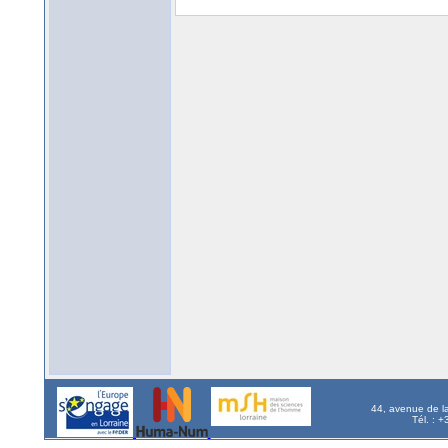
44, avenue de l
Tél. : 