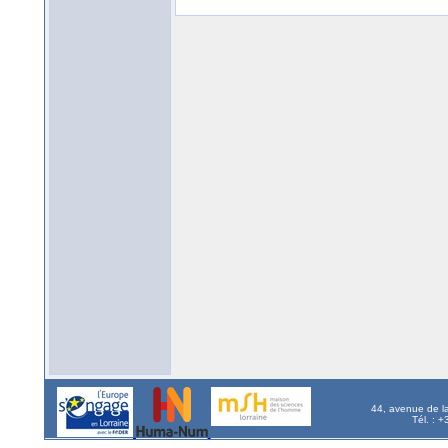
44, avenue de l
Tél. : 