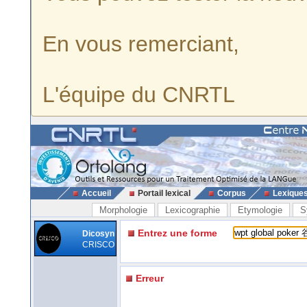
En vous remerciant,
L'équipe du CNRTL
Accueil
Portail lexical
Corpus
Lexique
Morphologie
Lexicographie
Etymologie
S
Entrez une forme
Dicosyn
CRISCO
Erreur