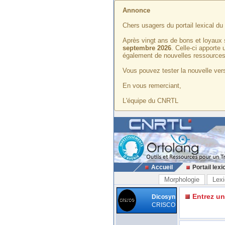
Annonce
Chers usagers du portail lexical d
Après vingt ans de bons et loyaux 
septembre 2026
. Celle-ci apporte
également de nouvelles ressources
Vous pouvez tester la nouvelle vers
En vous remerciant,
L'équipe du CNRTL
Accueil
Portail lexi
Morphologie
Lexi
Entrez u
Dicosyn
CRISCO