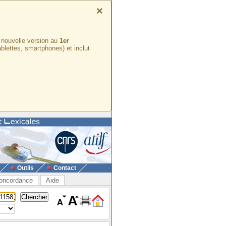
×
e nouvelle version au
1er
ablettes, smartphones) et inclut
Outils
Contact
oncordance
Aide