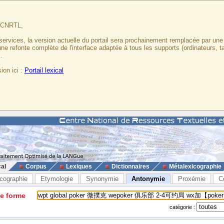
u CNRTL,
services, la version actuelle du portail sera prochainement remplacée par un
 une refonte complète de l'interface adaptée à tous les supports (ordinateurs, t
.
ion ici :
Portail lexical
cal
Corpus
Lexiques
Dictionnaires
Métalexicographie
cographie
Etymologie
Synonymie
Antonymie
Proxémie
C
ne forme
catégorie :