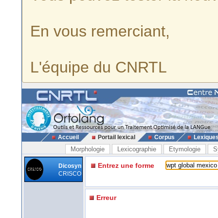
En vous remerciant,
L'équipe du CNRTL
Accueil
Portail lexical
Corpus
Lexique
Morphologie
Lexicographie
Etymologie
S
Entrez une forme
Dicosyn
CRISCO
Erreur