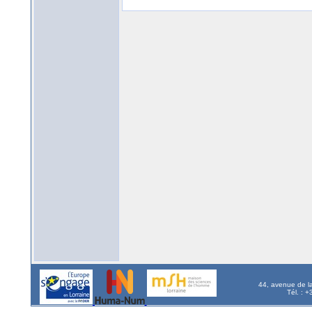
44, avenue de l
Tél. : 