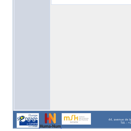
44, avenue de l
Tél. : 