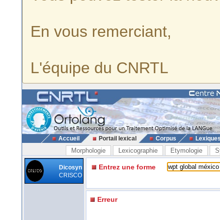
En vous remerciant,
L'équipe du CNRTL
Accueil
Portail lexical
Corpus
Lexique
Morphologie
Lexicographie
Etymologie
S
Entrez une forme
Dicosyn
CRISCO
Erreur