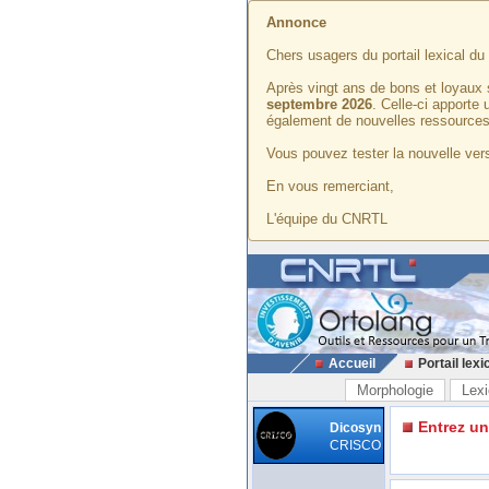
Annonce
Chers usagers du portail lexical d
Après vingt ans de bons et loyaux 
septembre 2026
. Celle-ci apporte
également de nouvelles ressources
Vous pouvez tester la nouvelle vers
En vous remerciant,
L'équipe du CNRTL
Accueil
Portail lexi
Morphologie
Lexi
Entrez u
Dicosyn
CRISCO