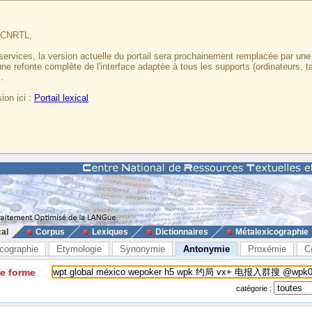
u CNRTL,
services, la version actuelle du portail sera prochainement remplacée par un
 une refonte complète de l'interface adaptée à tous les supports (ordinateurs, t
.
ion ici :
Portail lexical
cal
Corpus
Lexiques
Dictionnaires
Métalexicographie
cographie
Etymologie
Synonymie
Antonymie
Proxémie
C
ne forme
catégorie :