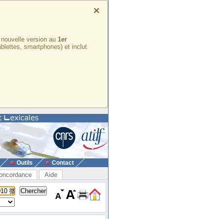
×
e nouvelle version au
1er
ablettes, smartphones) et inclut
Outils
Contact
oncordance
Aide