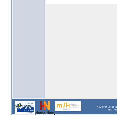
44, avenue de l
Tél. : 