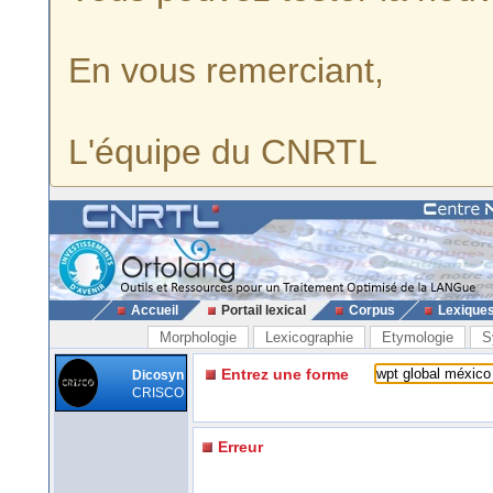
En vous remerciant,
L'équipe du CNRTL
Accueil
Portail lexical
Corpus
Lexique
Morphologie
Lexicographie
Etymologie
S
Entrez une forme
Dicosyn
CRISCO
Erreur