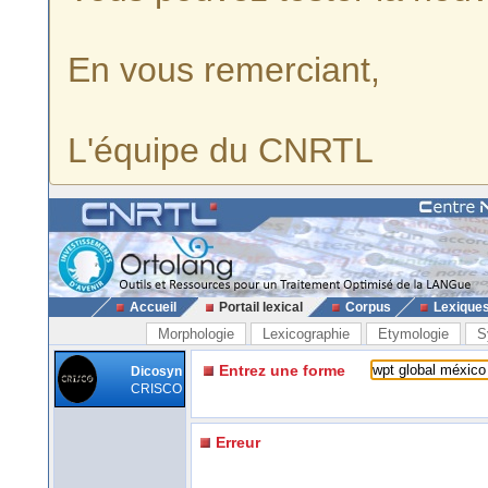
En vous remerciant,
L'équipe du CNRTL
Accueil
Portail lexical
Corpus
Lexique
Morphologie
Lexicographie
Etymologie
S
Entrez une forme
Dicosyn
CRISCO
Erreur