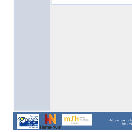
44, avenue de l
Tél. : 