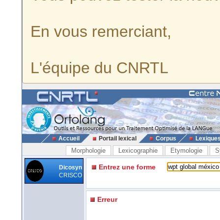
En vous remerciant,
L'équipe du CNRTL
Accueil
Portail lexical
Corpus
Lexique
Morphologie
Lexicographie
Etymologie
S
Entrez une forme
Dicosyn
CRISCO
Erreur