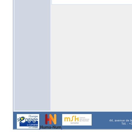
44, avenue de l
Tél. : 