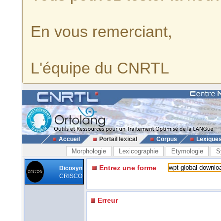
En vous remerciant,
L'équipe du CNRTL
Accueil
Portail lexical
Corpus
Lexique
Morphologie
Lexicographie
Etymologie
S
Entrez une forme
Dicosyn
CRISCO
Erreur