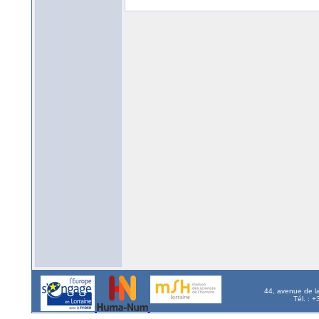
44, avenue de l
Tél. : 