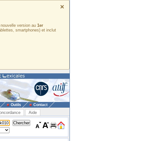
×
e nouvelle version au
1er
ablettes, smartphones) et inclut
Outils
Contact
oncordance
Aide