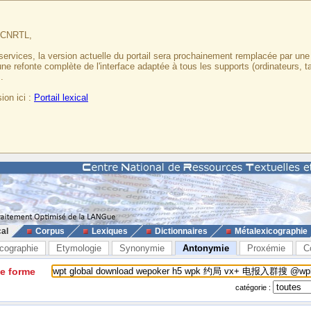
u CNRTL,
services, la version actuelle du portail sera prochainement remplacée par un
 une refonte complète de l'interface adaptée à tous les supports (ordinateurs, t
.
ion ici :
Portail lexical
cal
Corpus
Lexiques
Dictionnaires
Métalexicographie
cographie
Etymologie
Synonymie
Antonymie
Proxémie
C
ne forme
catégorie :