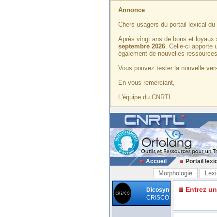
Annonce
Chers usagers du portail lexical d
Après vingt ans de bons et loyaux 
septembre 2026
. Celle-ci apporte
également de nouvelles ressources
Vous pouvez tester la nouvelle vers
En vous remerciant,
L'équipe du CNRTL
Accueil
Portail lexi
Morphologie
Lexi
Entrez u
Dicosyn
CRISCO