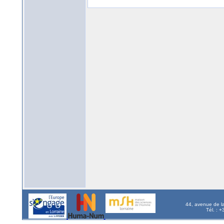
44, avenue de l
Tél. : 