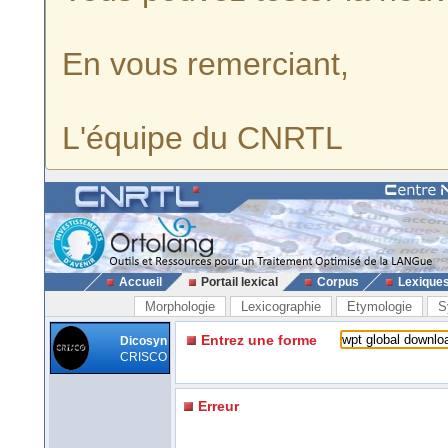
En vous remerciant,
L'équipe du CNRTL
Accueil
Portail lexical
Corpus
Lexique
Morphologie
Lexicographie
Etymologie
S
Entrez une forme
Dicosyn
CRISCO
Erreur