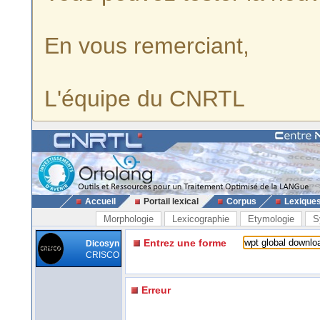
En vous remerciant,
L'équipe du CNRTL
Accueil
Portail lexical
Corpus
Lexique
Morphologie
Lexicographie
Etymologie
S
Entrez une forme
Dicosyn
CRISCO
Erreur