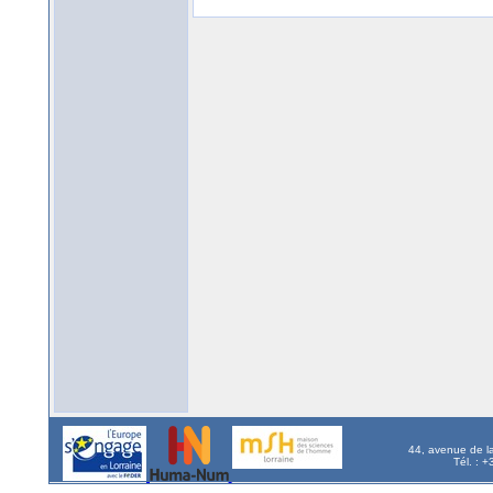
44, avenue de l
Tél. : 