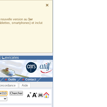
×
e nouvelle version au
1er
ablettes, smartphones) et inclut
Outils
Contact
oncordance
Aide