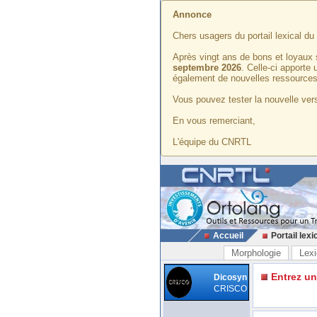
Annonce
Chers usagers du portail lexical d
Après vingt ans de bons et loyaux 
septembre 2026
. Celle-ci apporte
également de nouvelles ressources
Vous pouvez tester la nouvelle vers
En vous remerciant,
L'équipe du CNRTL
Accueil
Portail lexi
Morphologie
Lexi
Entrez u
Dicosyn
CRISCO