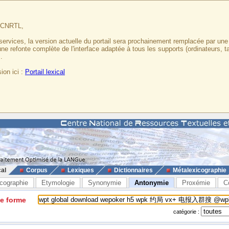
u CNRTL,
services, la version actuelle du portail sera prochainement remplacée par un
 une refonte complète de l'interface adaptée à tous les supports (ordinateurs, t
.
ion ici :
Portail lexical
cal
Corpus
Lexiques
Dictionnaires
Métalexicographie
cographie
Etymologie
Synonymie
Antonymie
Proxémie
C
ne forme
catégorie :