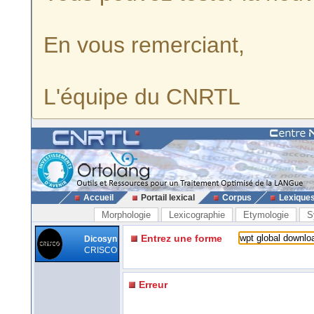
En vous remerciant,
L'équipe du CNRTL
Accueil
Portail lexical
Corpus
Lexique
Morphologie
Lexicographie
Etymologie
S
Entrez une forme
Dicosyn
CRISCO
Erreur