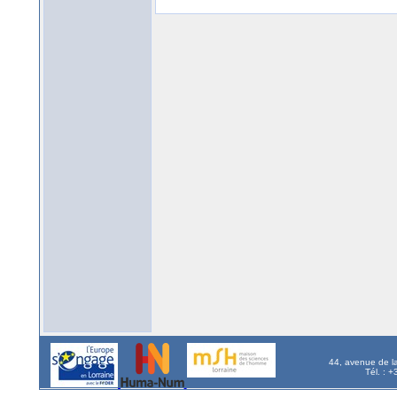
44, avenue de l
Tél. : 