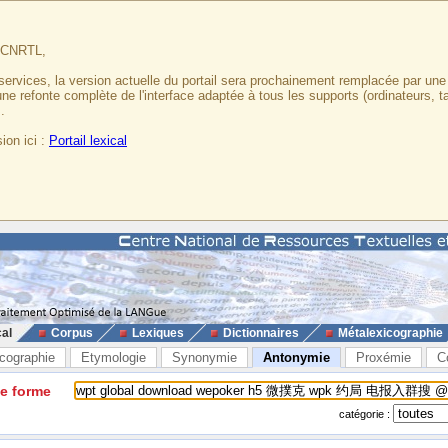
u CNRTL,
services, la version actuelle du portail sera prochainement remplacée par un
 une refonte complète de l'interface adaptée à tous les supports (ordinateurs, t
.
ion ici :
Portail lexical
cal
Corpus
Lexiques
Dictionnaires
Métalexicographie
cographie
Etymologie
Synonymie
Antonymie
Proxémie
C
ne forme
catégorie :