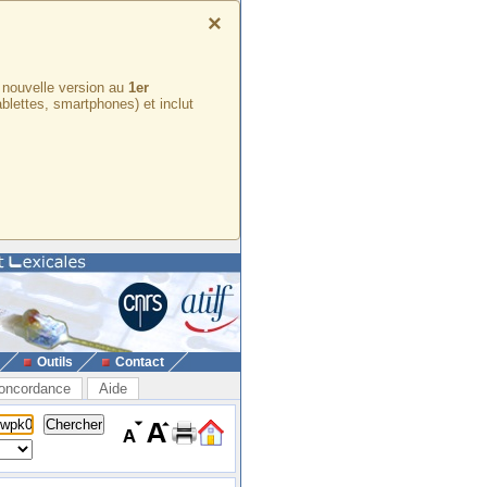
×
e nouvelle version au
1er
ablettes, smartphones) et inclut
Outils
Contact
oncordance
Aide