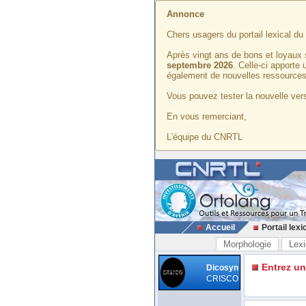
Annonce
Chers usagers du portail lexical d
Après vingt ans de bons et loyaux 
septembre 2026
. Celle-ci apporte
également de nouvelles ressources
Vous pouvez tester la nouvelle vers
En vous remerciant,
L'équipe du CNRTL
Accueil
Portail lexi
Morphologie
Lexi
Entrez u
Dicosyn
CRISCO