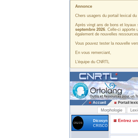
Annonce
Chers usagers du portail lexical d
Après vingt ans de bons et loyaux 
septembre 2026
. Celle-ci apporte
également de nouvelles ressources
Vous pouvez tester la nouvelle vers
En vous remerciant,
L'équipe du CNRTL
Accueil
Portail lexi
Morphologie
Lexi
Entrez u
Dicosyn
CRISCO