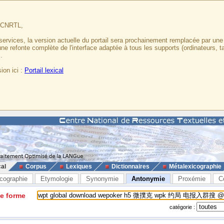
u CNRTL,
services, la version actuelle du portail sera prochainement remplacée par un
 une refonte complète de l'interface adaptée à tous les supports (ordinateurs, t
.
ion ici :
Portail lexical
cal
Corpus
Lexiques
Dictionnaires
Métalexicographie
cographie
Etymologie
Synonymie
Antonymie
Proxémie
C
ne forme
catégorie :