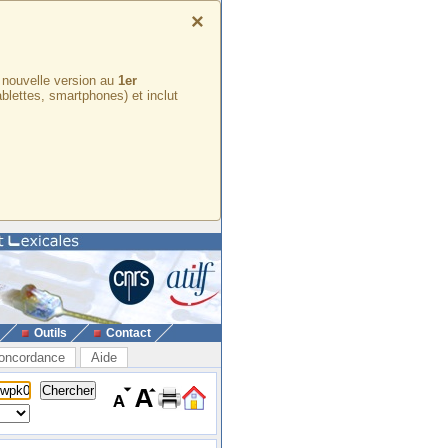
×
e nouvelle version au
1er
ablettes, smartphones) et inclut
Outils
Contact
oncordance
Aide