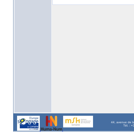
44, avenue de l
Tél. : 