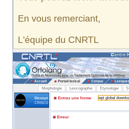
En vous remerciant,
L'équipe du CNRTL
Accueil
Portail lexical
Corpus
Lexique
Morphologie
Lexicographie
Etymologie
S
Entrez une forme
Dicosyn
CRISCO
Erreur