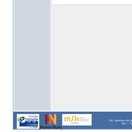
44, avenue de l
Tél. : 