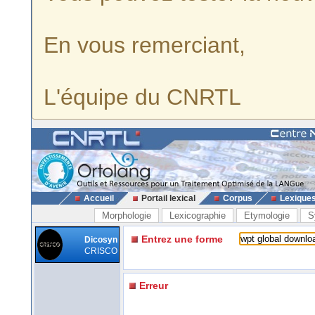
En vous remerciant,
L'équipe du CNRTL
Accueil
Portail lexical
Corpus
Lexique
Morphologie
Lexicographie
Etymologie
S
Entrez une forme
Dicosyn
CRISCO
Erreur