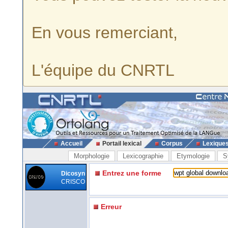
En vous remerciant,
L'équipe du CNRTL
Accueil
Portail lexical
Corpus
Lexique
Morphologie
Lexicographie
Etymologie
S
Entrez une forme
Dicosyn
CRISCO
Erreur