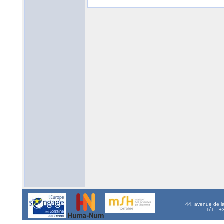
44, avenue de l
Tél. : 